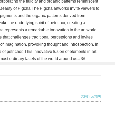
orporating the fluidity and organic patterns reminiscent
e Beauty of Pigcha The Pigcha artworks invite viewers to
t pigments and the organic patterns derived from
ke the underlying spirit of petrichor, creating a
cha represents a remarkable innovation in the art world,
 that challenges traditional perceptions and invites
of imagination, provoking thought and introspection. In
f petrichor. This innovative fusion of elements in art
 most ordinary facets of the world around us.#3#
支持
[0]
反对
[0]