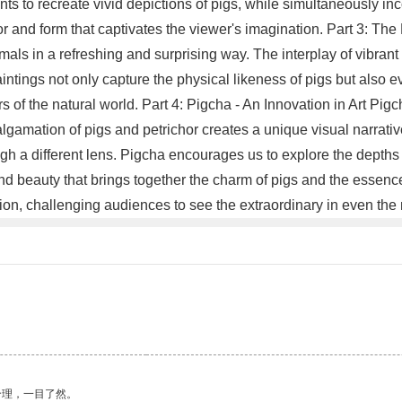
nts to recreate vivid depictions of pigs, while simultaneously inc
or and form that captivates the viewer's imagination. Part 3: Th
als in a refreshing and surprising way. The interplay of vibran
ntings not only capture the physical likeness of pigs but also evo
 of the natural world. Part 4: Pigcha - An Innovation in Art Pig
amation of pigs and petrichor creates a unique visual narrative
ugh a different lens. Pigcha encourages us to explore the depths 
beauty that brings together the charm of pigs and the essence o
sion, challenging audiences to see the extraordinary in even the
合理，一目了然。