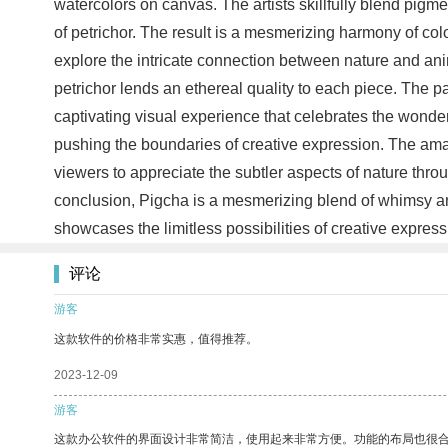
watercolors on canvas. The artists skillfully blend pigme
of petrichor. The result is a mesmerizing harmony of col
explore the intricate connection between nature and anim
petrichor lends an ethereal quality to each piece. The pai
captivating visual experience that celebrates the wonders
pushing the boundaries of creative expression. The amalg
viewers to appreciate the subtler aspects of nature thro
conclusion, Pigcha is a mesmerizing blend of whimsy and 
showcases the limitless possibilities of creative expres
评论
游客
这款软件的价格非常实惠，值得推荐。
2023-12-09
游客
这款办公软件的界面设计非常简洁，使用起来非常方便。功能的布局也很