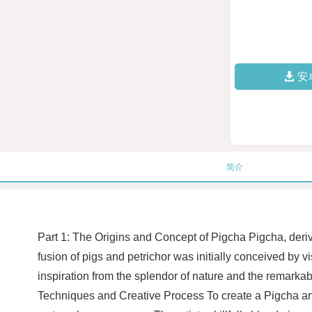
安
简介
Part 1: The Origins and Concept of Pigcha Pigcha, derive
fusion of pigs and petrichor was initially conceived by 
inspiration from the splendor of nature and the remarkab
Techniques and Creative Process To create a Pigcha artw