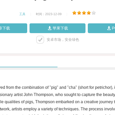
工具
|
时间：2023-12-09
|
卓下载
苹果下载
安卓市场，安全绿色
d from the combination of "pig" and "cha" (short for petrichor), 
visionary artist John Thompson, who sought to capture the beauty
le qualities of pigs, Thompson embarked on a creative journey tha
ork, artists employ a variety of techniques. The process involve