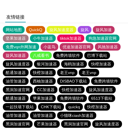
友情链接
网站地图
QuickQ
旋风加速度器
旋风
旋风加速
坚果加速器
小牛加速器
tiktok加速器
狗急加速器官网
免费vqn外网加速
小蓝鸟
优途加速器官网
风驰加速器
旋风加速器
八戒看书
免费跨墙软件
巴博下载站
旋风加速度器
银河加速器
海鸥加速器
快橙加速器
酷通加速器
快橙加速器
老王vnp
老王vnp
油管加速器
西柚加速器
DISBAO下载站
免费跨墙软件
黑洞加速官网
CC加速器
快橙加速器
旋风加速度器
酷通加速器
苹果加速器
免费跨墙软件
6513下载站
一起扶墙下载站
CHK下载站
quickq
快橙加速器
油管加速器
油管加速器
小猫咪ciash加速器
黑洞加速官网
芒果加速器
黑洞加速官网
旋风加速度器