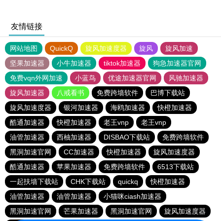
友情链接
网站地图
QuickQ
旋风加速度器
旋风
旋风加速
坚果加速器
小牛加速器
tiktok加速器
狗急加速器官网
免费vqn外网加速
小蓝鸟
优途加速器官网
风驰加速器
旋风加速器
八戒看书
免费跨墙软件
巴博下载站
旋风加速度器
银河加速器
海鸥加速器
快橙加速器
酷通加速器
快橙加速器
老王vnp
老王vnp
油管加速器
西柚加速器
DISBAO下载站
免费跨墙软件
黑洞加速官网
CC加速器
快橙加速器
旋风加速度器
酷通加速器
苹果加速器
免费跨墙软件
6513下载站
一起扶墙下载站
CHK下载站
quickq
快橙加速器
油管加速器
油管加速器
小猫咪ciash加速器
黑洞加速官网
芒果加速器
黑洞加速官网
旋风加速度器