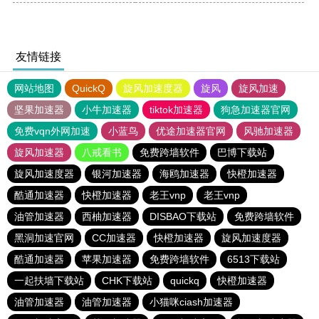
友情链接
网站地图
QuickQ
旋风加速度器
旋风
旋风加速
坚果加速器
小牛加速器
tiktok加速器
狗急加速器官网
免费vqn外网加速
小蓝鸟
优途加速器官网
风驰加速器
旋风加速器
八戒看书
免费跨墙软件
巴博下载站
旋风加速度器
银河加速器
海鸥加速器
快橙加速器
酷通加速器
快橙加速器
老王vnp
老王vnp
油管加速器
西柚加速器
DISBAO下载站
免费跨墙软件
黑洞加速官网
CC加速器
快橙加速器
旋风加速度器
酷通加速器
苹果加速器
免费跨墙软件
6513下载站
一起扶墙下载站
CHK下载站
quickq
快橙加速器
油管加速器
油管加速器
小猫咪ciash加速器