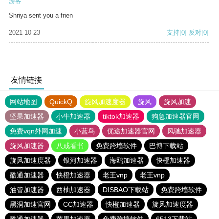
游客
Shriya sent you a frien
2021-10-23
支持
[0]
反对
[0]
友情链接
网站地图
QuickQ
旋风加速度器
旋风
旋风加速
坚果加速器
小牛加速器
tiktok加速器
狗急加速器官网
免费vqn外网加速
小蓝鸟
优途加速器官网
风驰加速器
旋风加速器
八戒看书
免费跨墙软件
巴博下载站
旋风加速度器
银河加速器
海鸥加速器
快橙加速器
酷通加速器
快橙加速器
老王vnp
老王vnp
油管加速器
西柚加速器
DISBAO下载站
免费跨墙软件
黑洞加速官网
CC加速器
快橙加速器
旋风加速度器