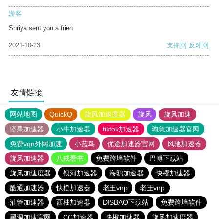
游客
Shriya sent you a frien
2021-10-23
支持
[0]
反对
[0]
友情链接
网站地图
QuickQ
旋风加速度器
旋风
旋风加速
坚果加速器
小牛加速器
tiktok加速器
狗急加速器官网
免费vqn外网加速
小蓝鸟
优途加速器官网
风驰加速器
旋风加速器
八戒看书
免费跨墙软件
巴博下载站
旋风加速度器
银河加速器
海鸥加速器
快橙加速器
酷通加速器
快橙加速器
老王vnp
老王vnp
油管加速器
西柚加速器
DISBAO下载站
免费跨墙软件
黑洞加速官网
CC加速器
快橙加速器
旋风加速度器