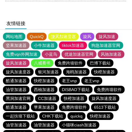
友情链接
网站地图
QuickQ
旋风加速度器
旋风
旋风加速
坚果加速器
小牛加速器
tiktok加速器
狗急加速器官网
免费vqn外网加速
小蓝鸟
优途加速器官网
风驰加速器
旋风加速器
八戒看书
免费跨墙软件
巴博下载站
旋风加速度器
银河加速器
海鸥加速器
快橙加速器
酷通加速器
快橙加速器
老王vnp
老王vnp
油管加速器
西柚加速器
DISBAO下载站
免费跨墙软件
黑洞加速官网
CC加速器
快橙加速器
旋风加速度器
酷通加速器
苹果加速器
免费跨墙软件
6513下载站
一起扶墙下载站
CHK下载站
quickq
快橙加速器
油管加速器
油管加速器
小猫咪ciash加速器