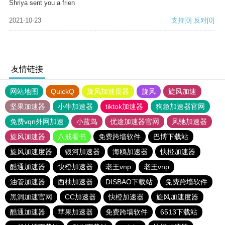
Shriya sent you a frien
2021-10-23
支持
[0]
反对
[0]
友情链接
网站地图
QuickQ
旋风加速度器
旋风
旋风加速
坚果加速器
小牛加速器
tiktok加速器
狗急加速器官网
免费vqn外网加速
小蓝鸟
优途加速器官网
风驰加速器
旋风加速器
八戒看书
免费跨墙软件
巴博下载站
旋风加速度器
银河加速器
海鸥加速器
快橙加速器
酷通加速器
快橙加速器
老王vnp
老王vnp
油管加速器
西柚加速器
DISBAO下载站
免费跨墙软件
黑洞加速官网
CC加速器
快橙加速器
旋风加速度器
酷通加速器
苹果加速器
免费跨墙软件
6513下载站