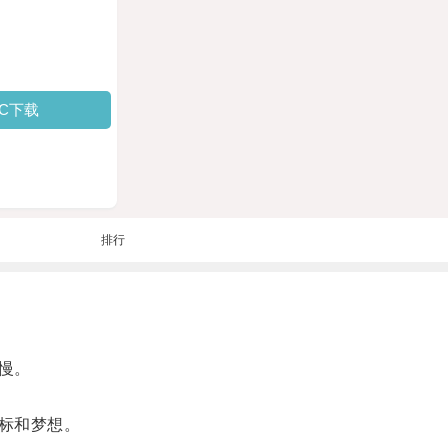
PC下载
排行
慢。
标和梦想。