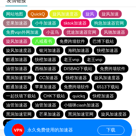
友情链接
网站地图
QuickQ
旋风加速度器
旋风
旋风加速
坚果加速器
小牛加速器
tiktok加速器
狗急加速器官网
免费vqn外网加速
小蓝鸟
优途加速器官网
风驰加速器
旋风加速器
八戒看书
免费跨墙软件
巴博下载站
旋风加速度器
银河加速器
海鸥加速器
快橙加速器
酷通加速器
快橙加速器
老王vnp
老王vnp
油管加速器
西柚加速器
DISBAO下载站
免费跨墙软件
黑洞加速官网
CC加速器
快橙加速器
旋风加速度器
酷通加速器
苹果加速器
免费跨墙软件
6513下载站
一起扶墙下载站
CHK下载站
quickq
快橙加速器
油管加速器
油管加速器
小猫咪ciash加速器
黑洞加速官网
芒果加速器
黑洞加速官网
旋风加速度器
186下载站
永久免费使用的加速器
下载