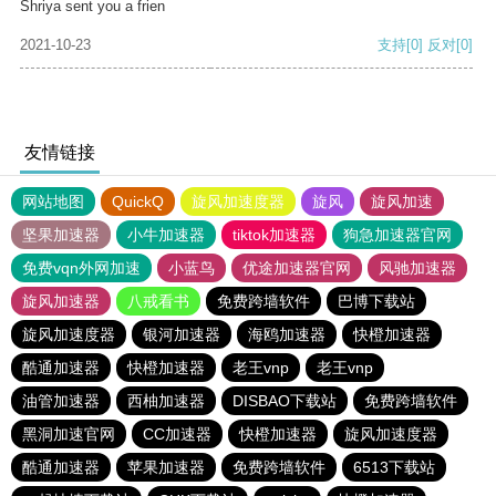
Shriya sent you a frien
2021-10-23
支持
[0]
反对
[0]
友情链接
网站地图
QuickQ
旋风加速度器
旋风
旋风加速
坚果加速器
小牛加速器
tiktok加速器
狗急加速器官网
免费vqn外网加速
小蓝鸟
优途加速器官网
风驰加速器
旋风加速器
八戒看书
免费跨墙软件
巴博下载站
旋风加速度器
银河加速器
海鸥加速器
快橙加速器
酷通加速器
快橙加速器
老王vnp
老王vnp
油管加速器
西柚加速器
DISBAO下载站
免费跨墙软件
黑洞加速官网
CC加速器
快橙加速器
旋风加速度器
酷通加速器
苹果加速器
免费跨墙软件
6513下载站