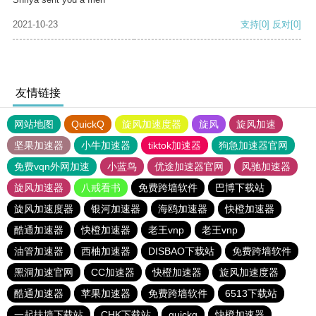
2021-10-23
支持
[0]
反对
[0]
友情链接
网站地图
QuickQ
旋风加速度器
旋风
旋风加速
坚果加速器
小牛加速器
tiktok加速器
狗急加速器官网
免费vqn外网加速
小蓝鸟
优途加速器官网
风驰加速器
旋风加速器
八戒看书
免费跨墙软件
巴博下载站
旋风加速度器
银河加速器
海鸥加速器
快橙加速器
酷通加速器
快橙加速器
老王vnp
老王vnp
油管加速器
西柚加速器
DISBAO下载站
免费跨墙软件
黑洞加速官网
CC加速器
快橙加速器
旋风加速度器
酷通加速器
苹果加速器
免费跨墙软件
6513下载站
一起扶墙下载站
CHK下载站
quickq
快橙加速器