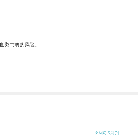
鱼类患病的风险。
支持
[0]
反对
[0]