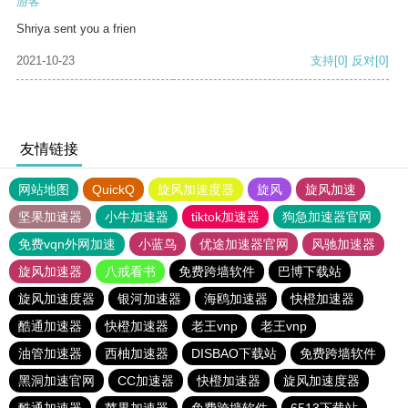
游客
Shriya sent you a frien
2021-10-23
支持
[0]
反对
[0]
友情链接
网站地图
QuickQ
旋风加速度器
旋风
旋风加速
坚果加速器
小牛加速器
tiktok加速器
狗急加速器官网
免费vqn外网加速
小蓝鸟
优途加速器官网
风驰加速器
旋风加速器
八戒看书
免费跨墙软件
巴博下载站
旋风加速度器
银河加速器
海鸥加速器
快橙加速器
酷通加速器
快橙加速器
老王vnp
老王vnp
油管加速器
西柚加速器
DISBAO下载站
免费跨墙软件
黑洞加速官网
CC加速器
快橙加速器
旋风加速度器