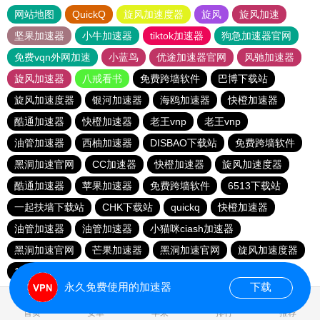
网站地图
QuickQ
旋风加速度器
旋风
旋风加速
坚果加速器
小牛加速器
tiktok加速器
狗急加速器官网
免费vqn外网加速
小蓝鸟
优途加速器官网
风驰加速器
旋风加速器
八戒看书
免费跨墙软件
巴博下载站
旋风加速度器
银河加速器
海鸥加速器
快橙加速器
酷通加速器
快橙加速器
老王vnp
老王vnp
油管加速器
西柚加速器
DISBAO下载站
免费跨墙软件
黑洞加速官网
CC加速器
快橙加速器
旋风加速度器
酷通加速器
苹果加速器
免费跨墙软件
6513下载站
一起扶墙下载站
CHK下载站
quickq
快橙加速器
油管加速器
油管加速器
小猫咪ciash加速器
黑洞加速官网
芒果加速器
黑洞加速官网
旋风加速度器
186下载站
永久免费使用的加速器
下载
0.253935s
首页
安卓
苹果
排行
推荐