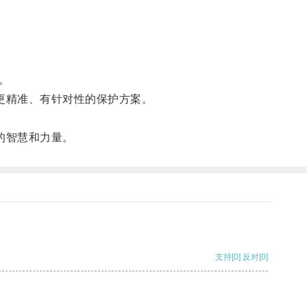
。
更精准、有针对性的保护方案。
的智慧和力量。
支持
[0]
反对
[0]