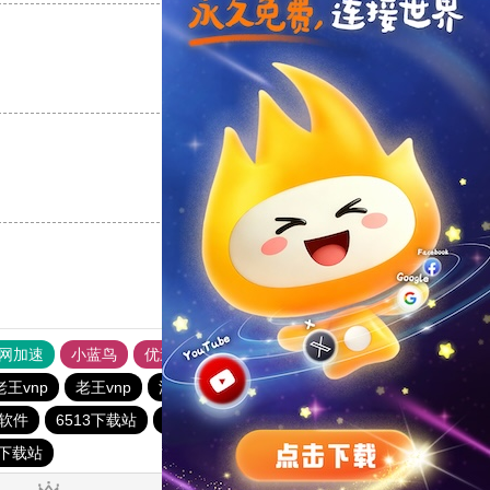
支持
[0]
反对
[0]
支持
[0]
反对
[0]
外网加速
小蓝鸟
优途加速器官网
风驰加速器
旋风加速器
老王vnp
老王vnp
油管加速器
西柚加速器
软件
6513下载站
一起扶墙下载站
CHK下载站
quickq
6下载站