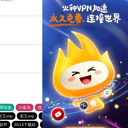
支持
[0]
反对
[0]
支持
[0]
反对
[0]
支持
[0]
反对
[0]
外网加速
小蓝鸟
优途加速器官网
风驰加速器
旋风加速器
老王vnp
老王vnp
油管加速器
西柚加速器
软件
6513下载站
一起扶墙下载站
CHK下载站
quickq