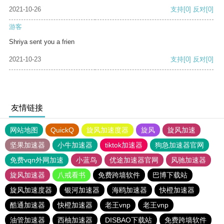
2021-10-26
支持
[0]
反对
[0]
游客
Shriya sent you a frien
2021-10-23
支持
[0]
反对
[0]
友情链接
网站地图
QuickQ
旋风加速度器
旋风
旋风加速
坚果加速器
小牛加速器
tiktok加速器
狗急加速器官网
免费vqn外网加速
小蓝鸟
优途加速器官网
风驰加速器
旋风加速器
八戒看书
免费跨墙软件
巴博下载站
旋风加速度器
银河加速器
海鸥加速器
快橙加速器
酷通加速器
快橙加速器
老王vnp
老王vnp
油管加速器
西柚加速器
DISBAO下载站
免费跨墙软件