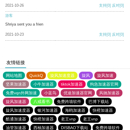
2021-10-26
支持
[0]
反对
[0]
游客
Shriya sent you a frien
2021-10-23
支持
[0]
反对
[0]
友情链接
网站地图
QuickQ
旋风加速度器
旋风
旋风加速
坚果加速器
小牛加速器
tiktok加速器
狗急加速器官网
免费vqn外网加速
小蓝鸟
优途加速器官网
风驰加速器
旋风加速器
八戒看书
免费跨墙软件
巴博下载站
旋风加速度器
银河加速器
海鸥加速器
快橙加速器
酷通加速器
快橙加速器
老王vnp
老王vnp
油管加速器
西柚加速器
DISBAO下载站
免费跨墙软件