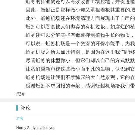
蚯蚓的排泄物还可以有效改善土壤质地，并促进植
因此，蚯蚓正是那样微小却又承担着极其重要的肥
此外，蚯蚓机场还在环境清理方面展现出了自己的
蚯蚓可以吞食被人们抛弃的有机垃圾，如腐烂的植物
蚯蚓还可以分解某些有毒或抑制植物生长的物质，
可以说，蚯蚓机场是一个资深的环保小能手，为我
蚯蚓机场之所以如此特别，是因为在这里我们能够
尽管蚯蚓的体型微小，但它们却以自己的方式默默
让我们重新审视这些微小而平凡的生物，认识到它
蚯蚓机场是让我们不禁惊叹的大自然景观，它的存
感谢蚯蚓不求回报的奉献，感谢蚯蚓机场给我们带来
#3#
评论
游客
Horny Shriya called you